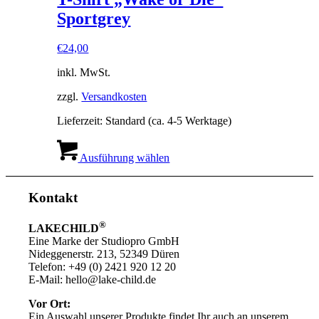
Produktseite
Sportgrey
gewählt
werden
€
24,00
inkl. MwSt.
zzgl.
Versandkosten
Lieferzeit:
Standard (ca. 4-5 Werktage)
Dieses
Produkt
Ausführung wählen
weist
mehrere
Varianten
Kontakt
auf.
Die
®
LAKECHILD
Optionen
Eine Marke der Studiopro GmbH
können
Nideggenerstr. 213, 52349 Düren
auf
Telefon: +49 (0) 2421 920 12 20
der
E-Mail: hello@lake-child.de
Produktseite
gewählt
Vor Ort:
werden
Ein Auswahl unserer Produkte findet Ihr auch an unserem