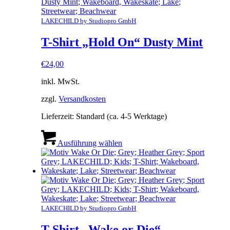
Die
Optionen
können
LAKECHILD by Studiopro GmbH
auf
der
T-Shirt „Hold On“ Dusty Mint
Produktseite
gewählt
€
24,00
werden
inkl. MwSt.
zzgl.
Versandkosten
Lieferzeit:
Standard (ca. 4-5 Werktage)
Dieses
Produkt
Ausführung wählen
weist
mehrere
Varianten
auf.
Die
Optionen
können
LAKECHILD by Studiopro GmbH
auf
der
T-Shirt „Wake or Die“