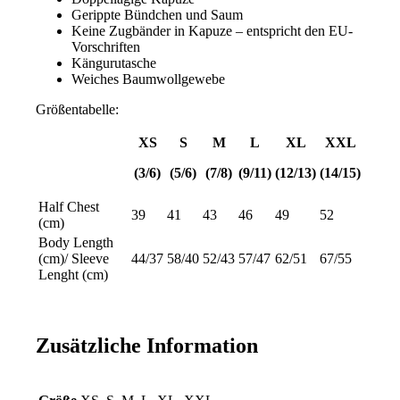
Gerippte Bündchen und Saum
Keine Zugbänder in Kapuze – entspricht den EU-
Vorschriften
Kängurutasche
Weiches Baumwollgewebe
Größentabelle:
XS
S
M
L
XL
XXL
(3/6)
(5/6)
(7/8)
(9/11)
(12/13)
(14/15)
Half Chest
39
41
43
46
49
52
(cm)
Body Length
(cm)/ Sleeve
44/37
58/40
52/43
57/47
62/51
67/55
Lenght (cm)
Zusätzliche Information