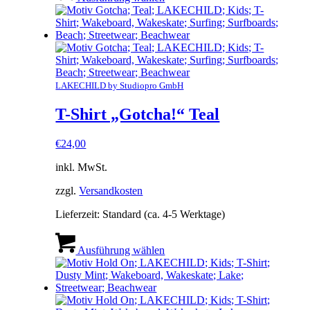
weist
mehrere
Varianten
auf.
Die
Optionen
können
LAKECHILD by Studiopro GmbH
auf
der
T-Shirt „Gotcha!“ Teal
Produktseite
gewählt
€
24,00
werden
inkl. MwSt.
zzgl.
Versandkosten
Lieferzeit:
Standard (ca. 4-5 Werktage)
Dieses
Produkt
Ausführung wählen
weist
mehrere
Varianten
auf.