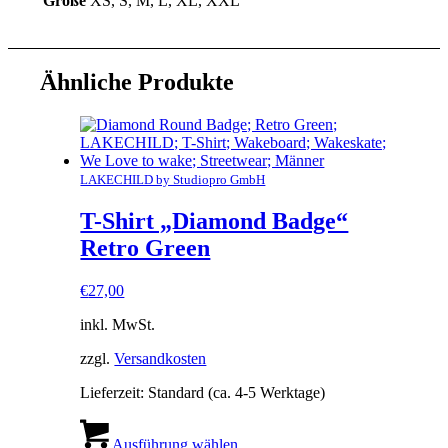
Größe
XS, S, M, L, XL, XXL
Ähnliche Produkte
LAKECHILD by Studiopro GmbH
T-Shirt „Diamond Badge“
Retro Green
€
27,00
inkl. MwSt.
zzgl.
Versandkosten
Lieferzeit:
Standard (ca. 4-5 Werktage)
Dieses
Produkt
Ausführung wählen