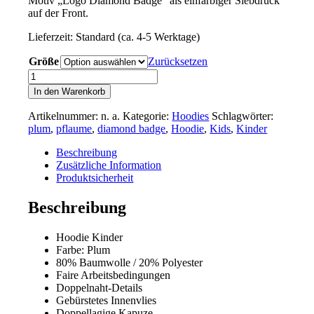
Motiv „Logo Diamond Badge“ als einfarbiger Siebdruck
auf der Front.
Lieferzeit:
Standard (ca. 4-5 Werktage)
Größe
Zurücksetzen
Hoodie
„Logo
In den Warenkorb
Stack“
Plum
Artikelnummer:
n. a.
Kategorie:
Hoodies
Schlagwörter:
Menge
plum
,
pflaume
,
diamond badge
,
Hoodie
,
Kids
,
Kinder
Beschreibung
Zusätzliche Information
Produktsicherheit
Beschreibung
Hoodie Kinder
Farbe: Plum
80% Baumwolle / 20% Polyester
Faire Arbeitsbedingungen
Doppelnaht-Details
Gebürstetes Innenvlies
Doppellagige Kapuze