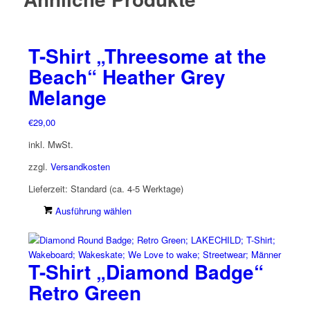
T-Shirt „Threesome at the
Beach“ Heather Grey
Melange
€
29,00
inkl. MwSt.
zzgl.
Versandkosten
Lieferzeit:
Standard (ca. 4-5 Werktage)
Dieses
Ausführung wählen
Produkt
weist
mehrere
T-Shirt „Diamond Badge“
Varianten
auf.
Retro Green
Die