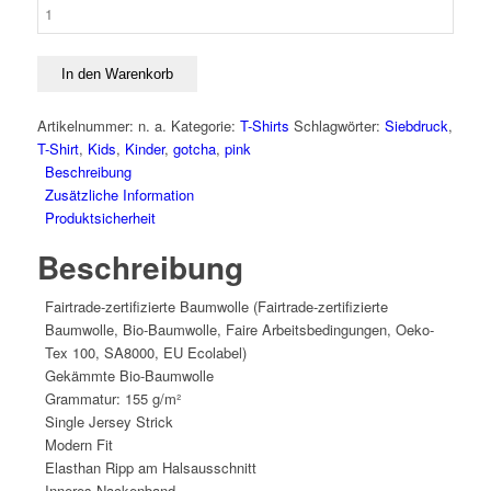
T-
Shirt
„Gotcha!“
Pink
In den Warenkorb
Menge
Artikelnummer:
n. a.
Kategorie:
T-Shirts
Schlagwörter:
Siebdruck
,
T-Shirt
,
Kids
,
Kinder
,
gotcha
,
pink
Beschreibung
Zusätzliche Information
Produktsicherheit
Beschreibung
Fairtrade-zertifizierte Baumwolle (Fairtrade-zertifizierte
Baumwolle, Bio-Baumwolle, Faire Arbeitsbedingungen, Oeko-
Tex 100, SA8000, EU Ecolabel)
Gekämmte Bio-Baumwolle
Grammatur: 155 g/m²
Single Jersey Strick
Modern Fit
Elasthan Ripp am Halsausschnitt
Inneres Nackenband