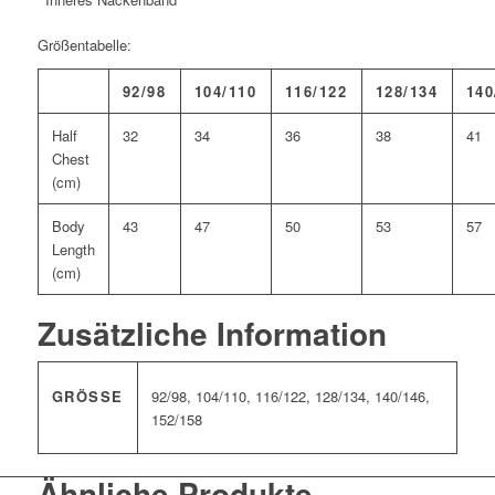
Größentabelle:
92/98
104/110
116/122
128/134
140
Half
32
34
36
38
41
Chest
(cm)
Body
43
47
50
53
57
Length
(cm)
Zusätzliche Information
GRÖSSE
92/98, 104/110, 116/122, 128/134, 140/146,
152/158
Ähnliche Produkte