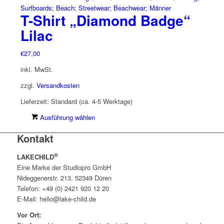
mehrere
T-Shirt „Diamond Badge“
Varianten
auf.
Lilac
Die
Optionen
€
27,00
können
inkl. MwSt.
auf
der
zzgl.
Versandkosten
Produktseite
Lieferzeit:
Standard (ca. 4-5 Werktage)
gewählt
werden
Dieses
Ausführung wählen
Produkt
Kontakt
weist
mehrere
®
LAKECHILD
Varianten
Eine Marke der Studiopro GmbH
auf.
Nideggenerstr. 213, 52349 Düren
Die
Telefon: +49 (0) 2421 920 12 20
Optionen
E-Mail: hello@lake-child.de
können
auf
Vor Ort:
der