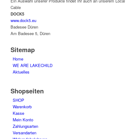
Ein Auswahl unserer Produkte findet Ihr auch an unserem Local
Produktseite
Cable
gewählt
DOCK5
werden
www.dock5.eu
Badesee Düren
Am Badesee 5, Düren
Sitemap
Home
WE ARE LAKECHILD
Aktuelles
Shopseiten
SHOP
Warenkorb
Kasse
Mein Konto
Zahlungsarten
Versandarten