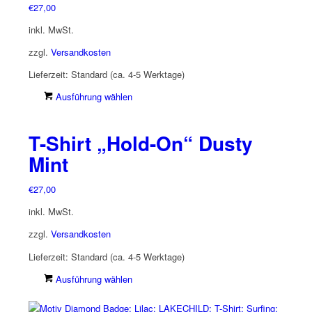
Optionen
€
27,00
können
inkl. MwSt.
auf
der
zzgl.
Versandkosten
Produktseite
Lieferzeit:
Standard (ca. 4-5 Werktage)
gewählt
werden
Dieses
Ausführung wählen
Produkt
weist
T-Shirt „Hold-On“ Dusty
mehrere
Varianten
Mint
auf.
Die
€
27,00
Optionen
inkl. MwSt.
können
auf
zzgl.
Versandkosten
der
Lieferzeit:
Standard (ca. 4-5 Werktage)
Produktseite
gewählt
Dieses
Ausführung wählen
werden
Produkt
weist