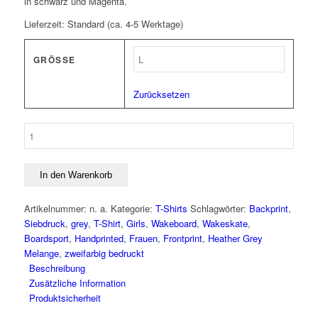
in schwarz und Magenta.
Lieferzeit:
Standard (ca. 4-5 Werktage)
GRÖSSE
Zurücksetzen
T-
Shirt
„Threesome
at
In den Warenkorb
the
Beach“
Artikelnummer:
n. a.
Kategorie:
T-Shirts
Schlagwörter:
Backprint
,
Heather
Siebdruck
,
grey
,
T-Shirt
,
Girls
,
Wakeboard
,
Wakeskate
,
Grey
Boardsport
,
Handprinted
,
Frauen
,
Frontprint
,
Heather Grey
Melange
Melange
,
zweifarbig bedruckt
Menge
Beschreibung
Zusätzliche Information
Produktsicherheit