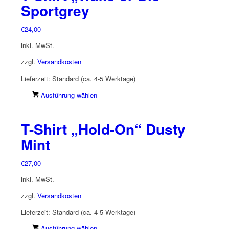
können
Sportgrey
auf
der
€
24,00
Produktseite
inkl. MwSt.
gewählt
werden
zzgl.
Versandkosten
Lieferzeit:
Standard (ca. 4-5 Werktage)
Dieses
Ausführung wählen
Produkt
weist
T-Shirt „Hold-On“ Dusty
mehrere
Varianten
Mint
auf.
Die
€
27,00
Optionen
inkl. MwSt.
können
auf
zzgl.
Versandkosten
der
Lieferzeit:
Standard (ca. 4-5 Werktage)
Produktseite
gewählt
Dieses
Ausführung wählen