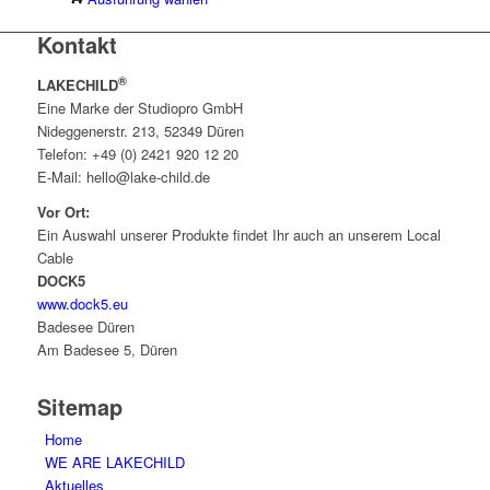
werden
Produkt
Kontakt
weist
mehrere
®
LAKECHILD
Varianten
Eine Marke der Studiopro GmbH
auf.
Nideggenerstr. 213, 52349 Düren
Die
Telefon: +49 (0) 2421 920 12 20
Optionen
E-Mail: hello@lake-child.de
können
auf
Vor Ort:
der
Ein Auswahl unserer Produkte findet Ihr auch an unserem Local
Produktseite
Cable
gewählt
DOCK5
werden
www.dock5.eu
Badesee Düren
Am Badesee 5, Düren
Sitemap
Home
WE ARE LAKECHILD
Aktuelles