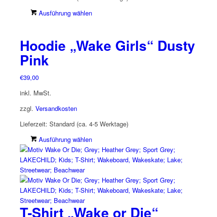
Dieses
Ausführung wählen
Produkt
weist
Hoodie „Wake Girls“ Dusty
mehrere
Varianten
Pink
auf.
Die
€
39,00
Optionen
inkl. MwSt.
können
auf
zzgl.
Versandkosten
der
Lieferzeit:
Standard (ca. 4-5 Werktage)
Produktseite
gewählt
Dieses
Ausführung wählen
werden
Produkt
weist
mehrere
Varianten
auf.
Die
T-Shirt „Wake or Die“
Optionen