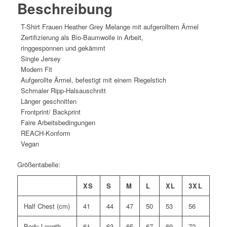
Beschreibung
T-Shirt Frauen Heather Grey Melange mit aufgerolltem Ärmel
Zertifizierung als Bio-Baumwolle in Arbeit,
ringgesponnen und gekämmt
Single Jersey
Modern Fit
Aufgerollte Ärmel, befestigt mit einem Riegelstich
Schmaler Ripp-Halsauschnitt
Länger geschnitten
Frontprint/ Backprint
Faire Arbeitsbedingungen
REACH-Konform
Vegan
Größentabelle:
XS
S
M
L
XL
3XL
Half Chest (cm)
41
44
47
50
53
56
Body Length
61
63
65
67
69
72