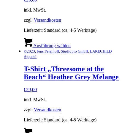
inkl. MwSt.
zzgl.
Versandkosten
Lieferzeit:
Standard (ca. 4-5 Werktage)
Dieses
Produkt
Ausführung wählen
weist
©2023, Jens Peterhoff, Studiopro GmbH, LAKECHILD
mehrere
Apparel
Varianten
auf.
T-Shirt „Threesome at the
Die
Beach“ Heather Grey Melange
Optionen
können
auf
€
29,00
der
Produktseite
inkl. MwSt.
gewählt
werden
zzgl.
Versandkosten
Lieferzeit:
Standard (ca. 4-5 Werktage)
Dieses