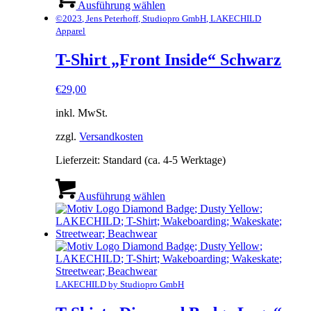
Produkt
Ausführung wählen
weist
©2023, Jens Peterhoff, Studiopro GmbH, LAKECHILD
mehrere
Apparel
Varianten
auf.
T-Shirt „Front Inside“ Schwarz
Die
Optionen
€
29,00
können
auf
inkl. MwSt.
der
Produktseite
zzgl.
Versandkosten
gewählt
werden
Lieferzeit:
Standard (ca. 4-5 Werktage)
Dieses
Produkt
Ausführung wählen
weist
mehrere
Varianten
auf.
Die
Optionen
können
LAKECHILD by Studiopro GmbH
auf
der