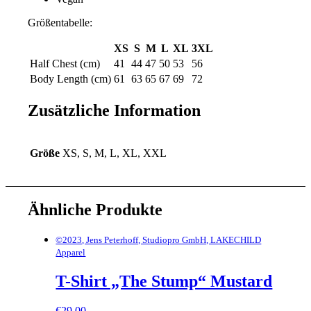
Größentabelle:
XS
S
M
L
XL
3XL
Half Chest (cm)
41
44
47
50
53
56
Body Length (cm)
61
63
65
67
69
72
Zusätzliche Information
Größe
XS, S, M, L, XL, XXL
Ähnliche Produkte
©2023, Jens Peterhoff, Studiopro GmbH, LAKECHILD
Apparel
T-Shirt „The Stump“ Mustard
€
29,00