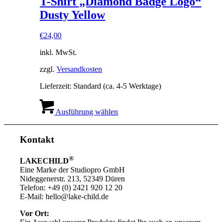
T-Shirt „Diamond Badge Logo“
Produktseite
Dusty Yellow
gewählt
werden
€
24,00
inkl. MwSt.
zzgl.
Versandkosten
Lieferzeit:
Standard (ca. 4-5 Werktage)
Dieses
Produkt
Ausführung wählen
weist
mehrere
Varianten
Kontakt
auf.
Die
®
LAKECHILD
Optionen
Eine Marke der Studiopro GmbH
können
Nideggenerstr. 213, 52349 Düren
auf
Telefon: +49 (0) 2421 920 12 20
der
E-Mail: hello@lake-child.de
Produktseite
gewählt
Vor Ort:
werden