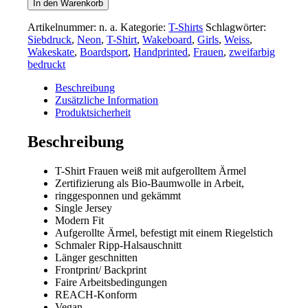
In den Warenkorb
„We
love
Artikelnummer:
n. a.
Kategorie:
T-Shirts
Schlagwörter:
to
Siebdruck
,
Neon
,
T-Shirt
,
Wakeboard
,
Girls
,
Weiss
,
Wake“
Wakeskate
,
Boardsport
,
Handprinted
,
Frauen
,
zweifarbig
Weiß
bedruckt
Menge
Beschreibung
Zusätzliche Information
Produktsicherheit
Beschreibung
T-Shirt Frauen weiß mit aufgerolltem Ärmel
Zertifizierung als Bio-Baumwolle in Arbeit,
ringgesponnen und gekämmt
Single Jersey
Modern Fit
Aufgerollte Ärmel, befestigt mit einem Riegelstich
Schmaler Ripp-Halsauschnitt
Länger geschnitten
Frontprint/ Backprint
Faire Arbeitsbedingungen
REACH-Konform
Vegan