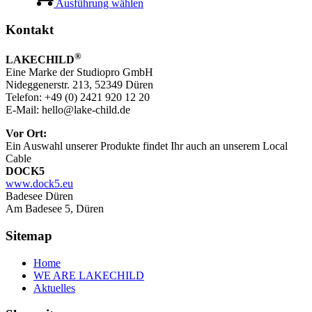
Produkt
Ausführung wählen
weist
mehrere
Kontakt
Varianten
auf.
®
LAKECHILD
Die
Eine Marke der Studiopro GmbH
Optionen
Nideggenerstr. 213, 52349 Düren
können
Telefon: +49 (0) 2421 920 12 20
auf
E-Mail: hello@lake-child.de
der
Produktseite
Vor Ort:
gewählt
Ein Auswahl unserer Produkte findet Ihr auch an unserem Local
werden
Cable
DOCK5
www.dock5.eu
Badesee Düren
Am Badesee 5, Düren
Sitemap
Home
WE ARE LAKECHILD
Aktuelles