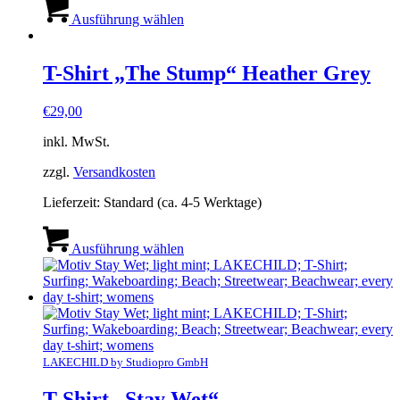
Dieses
Produkt
Ausführung wählen
weist
mehrere
Varianten
T-Shirt „The Stump“ Heather Grey
auf.
Die
€
29,00
Optionen
können
inkl. MwSt.
auf
der
zzgl.
Versandkosten
Produktseite
gewählt
Lieferzeit:
Standard (ca. 4-5 Werktage)
werden
Dieses
Produkt
Ausführung wählen
weist
mehrere
Varianten
auf.
Die
Optionen
können
LAKECHILD by Studiopro GmbH
auf
der
T-Shirt „Stay Wet“