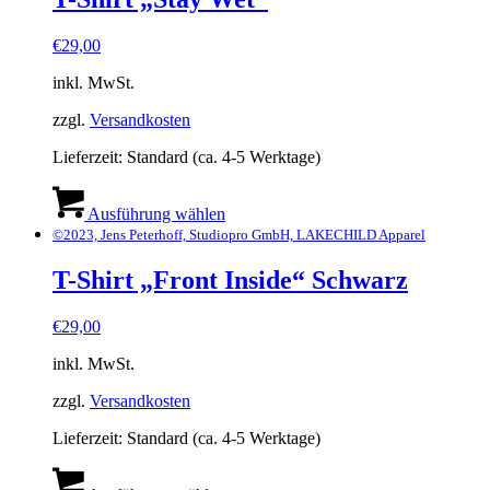
Produktseite
gewählt
€
29,00
werden
inkl. MwSt.
zzgl.
Versandkosten
Lieferzeit:
Standard (ca. 4-5 Werktage)
Dieses
Produkt
Ausführung wählen
weist
©2023, Jens Peterhoff, Studiopro GmbH, LAKECHILD Apparel
mehrere
Varianten
T-Shirt „Front Inside“ Schwarz
auf.
Die
€
29,00
Optionen
können
inkl. MwSt.
auf
der
zzgl.
Versandkosten
Produktseite
gewählt
Lieferzeit:
Standard (ca. 4-5 Werktage)
werden
Dieses