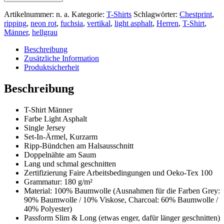
„Neon
BackVert“
Artikelnummer:
n. a.
Kategorie:
T-Shirts
Schlagwörter:
Chestprint
,
Light
ripping
,
neon rot
,
fuchsia
,
vertikal
,
light asphalt
,
Herren
,
T-Shirt
,
Asphalt
Männer
,
hellgrau
Menge
Beschreibung
Zusätzliche Information
Produktsicherheit
Beschreibung
T-Shirt Männer
Farbe Light Asphalt
Single Jersey
Set-In-Ärmel, Kurzarm
Ripp-Bündchen am Halsausschnitt
Doppelnähte am Saum
Lang und schmal geschnitten
Zertifizierung Faire Arbeitsbedingungen und Oeko-Tex 100
Grammatur: 180 g/m²
Material: 100% Baumwolle (Ausnahmen für die Farben Grey:
90% Baumwolle / 10% Viskose, Charcoal: 60% Baumwolle /
40% Polyester)
Passform Slim & Long (etwas enger, dafür länger geschnitten)