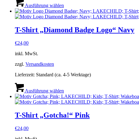
Produkt
Ausführung wählen
weist
mehrere
Varianten
auf.
T-Shirt „Diamond Badge Logo“ Navy
Die
Optionen
€
24,00
können
auf
inkl. MwSt.
der
Produktseite
zzgl.
Versandkosten
gewählt
werden
Lieferzeit:
Standard (ca. 4-5 Werktage)
Dieses
Produkt
Ausführung wählen
weist
mehrere
Varianten
auf.
T-Shirt „Gotcha!“ Pink
Die
Optionen
€
24,00
können
auf
inkl. MwSt.