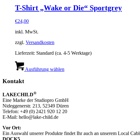
auf.
T-Shirt „Wake or Die“ Sportgrey
Die
Optionen
€
24,00
können
auf
inkl. MwSt.
der
Produktseite
zzgl.
Versandkosten
gewählt
werden
Lieferzeit:
Standard (ca. 4-5 Werktage)
Dieses
Produkt
Ausführung wählen
weist
mehrere
Kontakt
Varianten
auf.
®
LAKECHILD
Die
Eine Marke der Studiopro GmbH
Optionen
Nideggenerstr. 213, 52349 Düren
können
Telefon: +49 (0) 2421 920 12 20
auf
E-Mail: hello@lake-child.de
der
Produktseite
Vor Ort:
gewählt
Ein Auswahl unserer Produkte findet Ihr auch an unserem Local Cabl
werden
DOCK5