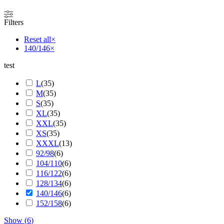
Filters
Reset all
×
140/146
×
test
L
(
35
)
M
(
35
)
S
(
35
)
XL
(
35
)
XXL
(
35
)
XS
(
35
)
XXXL
(
13
)
92/98
(
6
)
104/110
(
6
)
116/122
(
6
)
128/134
(
6
)
140/146
(
6
)
152/158
(
6
)
Show
(
6
)