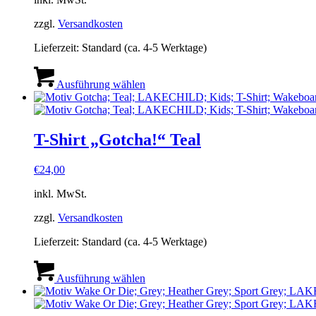
der
Produktseite
zzgl.
Versandkosten
gewählt
werden
Lieferzeit:
Standard (ca. 4-5 Werktage)
Dieses
Produkt
Ausführung wählen
weist
mehrere
Varianten
auf.
T-Shirt „Gotcha!“ Teal
Die
Optionen
€
24,00
können
auf
inkl. MwSt.
der
Produktseite
zzgl.
Versandkosten
gewählt
werden
Lieferzeit:
Standard (ca. 4-5 Werktage)
Dieses
Produkt
Ausführung wählen
weist
mehrere
Varianten