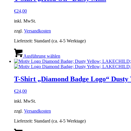
€
24,00
inkl. MwSt.
zzgl.
Versandkosten
Lieferzeit:
Standard (ca. 4-5 Werktage)
Dieses
Produkt
Ausführung wählen
weist
mehrere
Varianten
auf.
T-Shirt „Diamond Badge Logo“ Dusty 
Die
Optionen
€
24,00
können
auf
inkl. MwSt.
der
Produktseite
zzgl.
Versandkosten
gewählt
werden
Lieferzeit:
Standard (ca. 4-5 Werktage)
Dieses