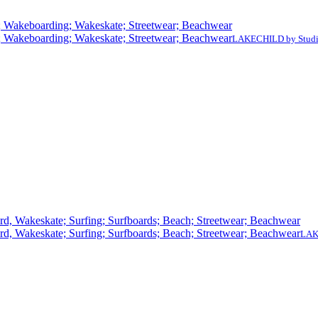
LAKECHILD by Stud
LAK